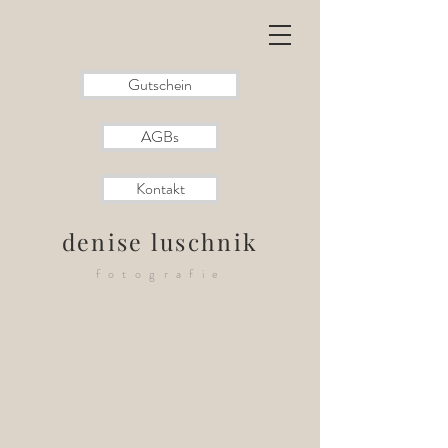
Gutschein
AGBs
Kontakt
denise luschnik
fotografie