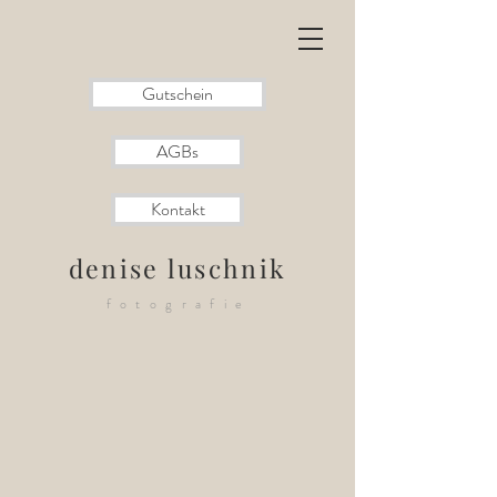
Gutschein
AGBs
Kontakt
denise luschnik
fotografie